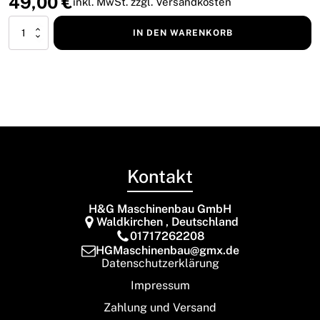
49,00
€
inkl. MwSt. zzgl. Versandkosten
Messingdruckstück
IN DEN WARENKORB
inkl.
Lager
X4024
Menge
Kontakt
H&G Maschinenbau GmbH
Waldkirchen , Deutschland
01717262208
HGMaschinenbau@gmx.de
Datenschutzerklärung
Impressum
Zahlung und Versand